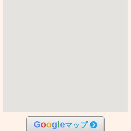
G
o
o
g
l
e
マップ